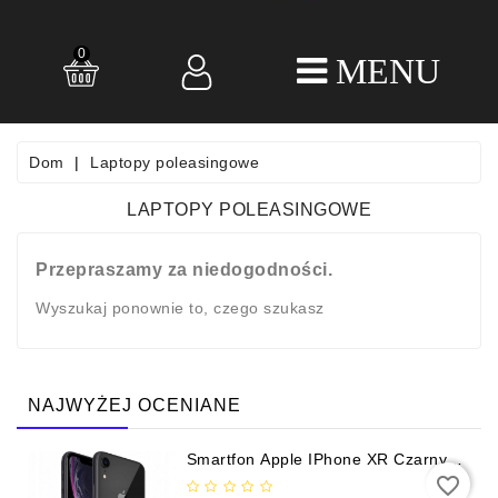
0
LAPTOPY
POLEASINGOWE
SMARTFONY
Dom
Laptopy poleasingowe
I
TELEFONY
LAPTOPY POLEASINGOWE
KOMÓRKOWE
KOMPUTERY
Przepraszamy za niedogodności.
STACJONARNE
Wyszukaj ponownie to, czego szukasz
AKCESORIA
KOMPUTEROWE
NAJWYŻEJ OCENIANE
REGULAMIN
POLITYKA
Smartfon Apple IPhone XR Czarny
64GB
PRYWATNOŚCI
favorite_border