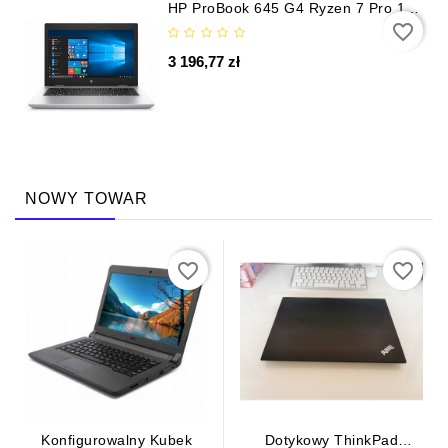
HP ProBook 645 G4 Ryzen 7 Pro 16
GB/512 GB SSD FHD
favorite_border
3 196,77 zł
NOWY TOWAR
favorite_border
favorite_border
Konfigurowalny Kubek
Dotykowy ThinkPad