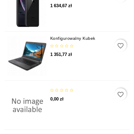
1 634,67 zł
Konfigurowalny Kubek
favorite_border
1 351,77 zł
favorite_border
0,00 zł