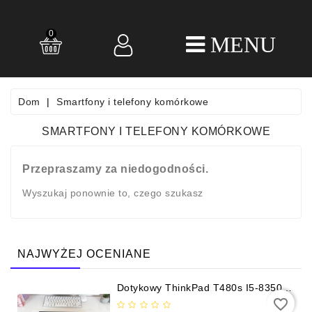
0
LAPTOPY
POLEASINGOWE
SMARTFONY
Dom
Smartfony i telefony komórkowe
I
TELEFONY
SMARTFONY I TELEFONY KOMÓRKOWE
KOMÓRKOWE
KOMPUTERY
Przepraszamy za niedogodności.
STACJONARNE
Wyszukaj ponownie to, czego szukasz
AKCESORIA
KOMPUTEROWE
NAJWYŻEJ OCENIANE
REGULAMIN
POLITYKA
Dotykowy ThinkPad T480s I5-8350U
16GB 256GB SSD
PRYWATNOŚCI
favorite_border