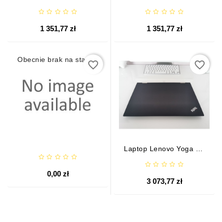
4010U 8 GB / 120 GB
SSD Win10
1 351,77 zł
1 351,77 zł
Obecnie brak na stanie
favorite_border
favorite_border
Laptop Lenovo Yoga X1
G2 2w1 I7 16GB 512GB
SSD FHD
0,00 zł
3 073,77 zł