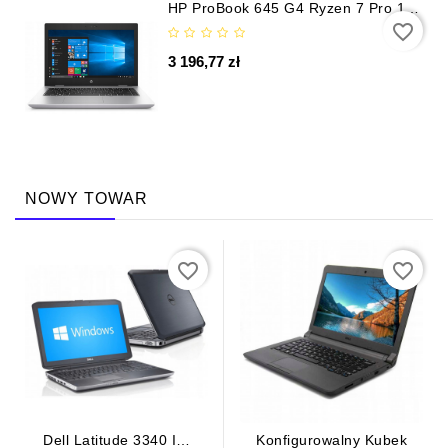
HP ProBook 645 G4 Ryzen 7 Pro 16
GB/512 GB SSD FHD
favorite_border
3 196,77 zł
NOWY TOWAR
favorite_border
favorite_border
Dell Latitude 3340 I3-
Konfigurowalny Kubek