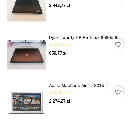
3 442,77 zł
Dysk Twardy HP ProBook 6560b I5-
2520m 4 GB/500 GB HD+ KAM
favorite_border
859,77 zł
Apple MacBook Air 13 2015 4
GB/256 GB SSD I5-5gen.
favorite_border
2 274,27 zł